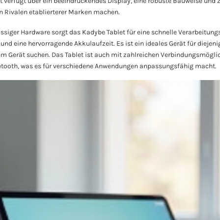
et verfügt über ein beeindruckendes Display, eine robuste Bauweise und 
n Rivalen etablierterer Marken machen.
assiger Hardware sorgt das Kadybe Tablet für eine schnelle Verarbeitun
nd eine hervorragende Akkulaufzeit. Es ist ein ideales Gerät für diejeni
nem Gerät suchen. Das Tablet ist auch mit zahlreichen Verbindungsmögli
tooth, was es für verschiedene Anwendungen anpassungsfähig macht.