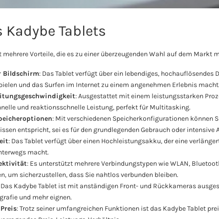
s Kadybe Tablets
t mehrere Vorteile, die es zu einer überzeugenden Wahl auf dem Markt 
 Bildschirm
: Das Tablet verfügt über ein lebendiges, hochauflösendes 
pielen und das Surfen im Internet zu einem angenehmen Erlebnis macht
eitungsgeschwindigkeit
: Ausgestattet mit einem leistungsstarken Pro
hnelle und reaktionsschnelle Leistung, perfekt für Multitasking.
peicheroptionen
: Mit verschiedenen Speicherkonfigurationen können S
issen entspricht, sei es für den grundlegenden Gebrauch oder intensive 
eit
: Das Tablet verfügt über einen Hochleistungsakku, der eine verlänge
unterwegs macht.
ektivität
: Es unterstützt mehrere Verbindungstypen wie WLAN, Blueto
, um sicherzustellen, dass Sie nahtlos verbunden bleiben.
: Das Kadybe Tablet ist mit anständigen Front- und Rückkameras ausgesta
grafie und mehr eignen.
Preis
: Trotz seiner umfangreichen Funktionen ist das Kadybe Tablet prei