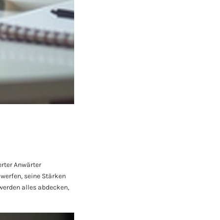
erter Anwärter
 werfen, seine Stärken
werden alles abdecken,