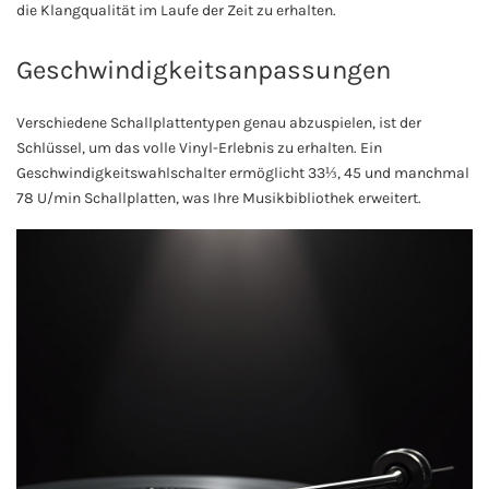
die Klangqualität im Laufe der Zeit zu erhalten.
Geschwindigkeitsanpassungen
Verschiedene Schallplattentypen genau abzuspielen, ist der
Schlüssel, um das volle Vinyl-Erlebnis zu erhalten. Ein
Geschwindigkeitswahlschalter ermöglicht 33⅓, 45 und manchmal
78 U/min Schallplatten, was Ihre Musikbibliothek erweitert.