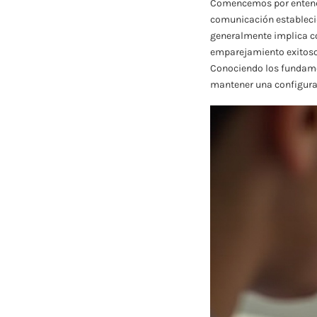
Comencemos por entende
comunicación establecid
generalmente implica co
emparejamiento exitoso 
Conociendo los fundame
mantener una configurac