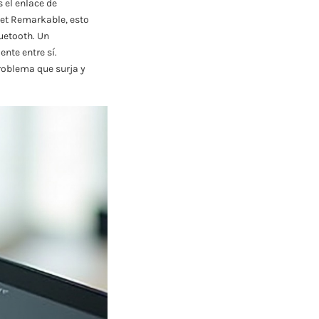
el enlace de
let Remarkable, esto
uetooth. Un
nte entre sí.
roblema que surja y