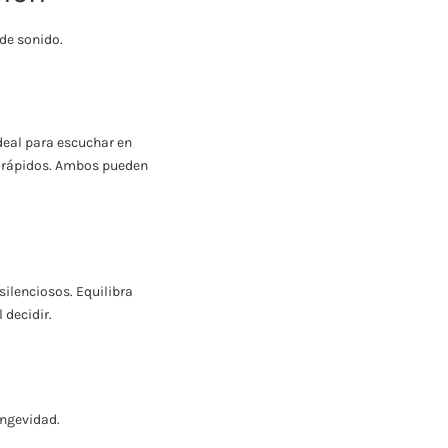
de sonido.
ideal para escuchar en
ás rápidos. Ambos pueden
silenciosos. Equilibra
 decidir.
ongevidad.