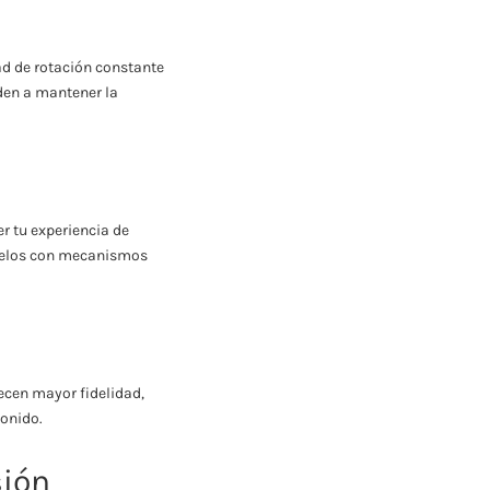
dad de rotación constante
den a mantener la
er tu experiencia de
odelos con mecanismos
recen mayor fidelidad,
sonido.
sión