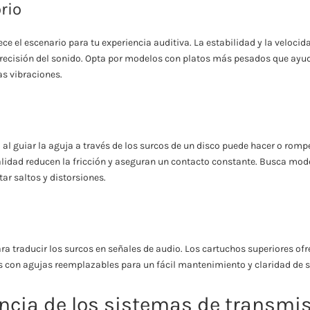
orio
lece el escenario para tu experiencia auditiva. La estabilidad y la veloci
precisión del sonido. Opta por modelos con platos más pesados que ayu
as vibraciones.
 al guiar la aguja a través de los surcos de un disco puede hacer o romp
alidad reducen la fricción y aseguran un contacto constante. Busca m
tar saltos y distorsiones.
ara traducir los surcos en señales de audio. Los cartuchos superiores of
s con agujas reemplazables para un fácil mantenimiento y claridad de 
ncia de los sistemas de transmi