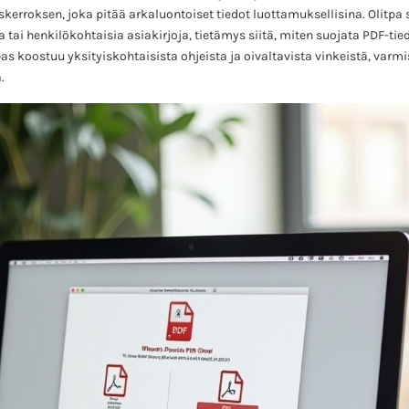
skerroksen, joka pitää arkaluontoiset tiedot luottamuksellisina. Olitpa
 tai henkilökohtaisia asiakirjoja, tietämys siitä, miten suojata PDF-ti
s koostuu yksityiskohtaisista ohjeista ja oivaltavista vinkeistä, varmi
.