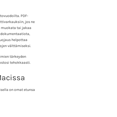
tovuodoilta. PDF-
ttivarkauksiin, jos ne
a, muokata tai jakaa
tä dokumentaatiota,
uojaus helpottaa
ojen välttämiseksi.
oimien tärkeyden
ostosi tehokkaasti.
Macissa
isella on omat etunsa