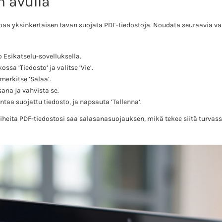
n avulla
joaa yksinkertaisen tavan suojata PDF-tiedostoja. Noudata seuraavia va
 Esikatselu-sovelluksella.
ssa ’Tiedosto’ ja valitse ’Vie’.
merkitse ’Salaa’.
ana ja vahvista se.
ntaa suojattu tiedosto, ja napsauta ’Tallenna’.
heita PDF-tiedostosi saa salasanasuojauksen, mikä tekee siitä turvas