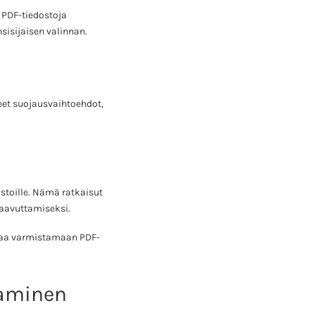
 PDF-tiedostoja
sisijaisen valinnan.
eet suojausvaihtoehdot,
toille. Nämä ratkaisut
saavuttamiseksi.
ttaa varmistamaan PDF-
aaminen