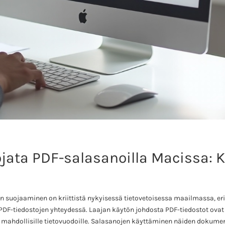
jata PDF-salasanoilla Macissa: 
en suojaaminen on kriittistä nykyisessä tietovetoisessa maailmassa, eri
PDF-tiedostojen yhteydessä. Laajan käytön johdosta PDF-tiedostot ovat u
a mahdollisille tietovuodoille. Salasanojen käyttäminen näiden dokum