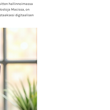
 sitten hallinnoimassa
edostoja Macissa, on
staaksesi digitaalisen