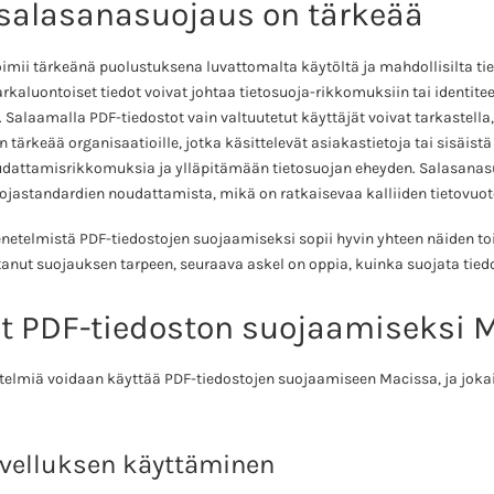
salasanasuojaus on tärkeää
mii tärkeänä puolustuksena luvattomalta käytöltä ja mahdollisilta tie
rkaluontoiset tiedot voivat johtaa tietosuoja-rikkomuksiin tai identitee
. Salaamalla PDF-tiedostot vain valtuutetut käyttäjät voivat tarkastell
en tärkeää organisaatioille, jotka käsittelevät asiakastietoja tai sisäis
dattamisrikkomuksia ja ylläpitämään tietosuojan eheyden. Salasanas
ojastandardien noudattamista, mikä on ratkaisevaa kalliiden tietovuot
etelmistä PDF-tiedostojen suojaamiseksi sopii hyvin yhteen näiden t
tanut suojauksen tarpeen, seuraava askel on oppia, kuinka suojata tied
t PDF-tiedoston suojaamiseksi 
telmiä voidaan käyttää PDF-tiedostojen suojaamiseen Macissa, ja joka
ovelluksen käyttäminen