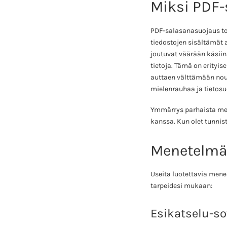
Miksi PDF-
PDF-salasanasuojaus toi
tiedostojen sisältämät a
joutuvat väärään käsiin
tietoja. Tämä on erityis
auttaen välttämään nou
mielenrauhaa ja tietosu
Ymmärrys parhaista men
kanssa. Kun olet tunnis
Menetelmä
Useita luotettavia mene
tarpeidesi mukaan:
Esikatselu-s