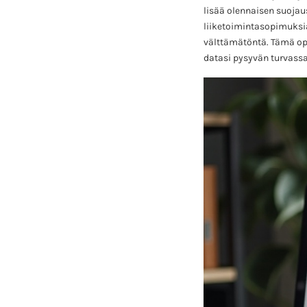
lisää olennaisen suojau
liiketoimintasopimuksia
välttämätöntä. Tämä opa
datasi pysyvän turvassa