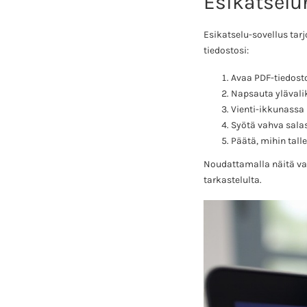
Esikatselu
Esikatselu-sovellus tar
tiedostosi:
Avaa PDF-tiedosto
Napsauta ylävaliko
Vienti-ikkunassa 
Syötä vahva salas
Päätä, mihin talle
Noudattamalla näitä vai
tarkastelulta.