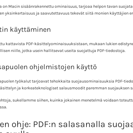
ka on Macin sisäänrakennettu ominaisuus, tarjoaa helpon tavan suojata
en yksinkertaisuus ja saavutettavuus tekevät siitä monien käyttäjien en
tin käyttäminen
ttu kattavista PDF-käsittelyominaisuuksistaan, mukaan lukien edistyn
lisen niille, jotka usein hallitsevat useita suojattuja PDF-tiedostoja.
apuolen ohjelmistojen käyttö
puolen työkalut tarjoavat tehokkaita suojausominaisuuksia PDF-tiedos
okäsittelyn ja korkeateknologiset salausmoodit paremman suojauksen 
toehtoja, sukellamme siihen, kuinka jokainen menetelmä voidaan toteu
ssa.
nen ohje: PDF:n salasanalla suoj