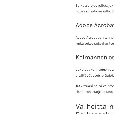
Esikatselu-sovellus, jo
nopeasti salasanoilla. S
Adobe Acroba
Adobe Acrobat on tunne
mikä tekee siitä ihanteel
Kolmannen os
Lukuisat kolmannen osa
sisältävät usein eräaj
Tutkittuasi näitä vaih
tiedostosi suojaus Maci
Vaiheittai