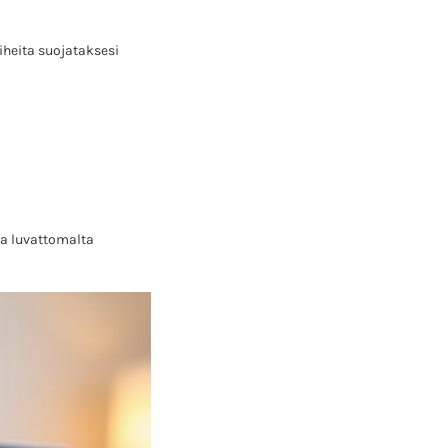
iheita suojataksesi
sa luvattomalta