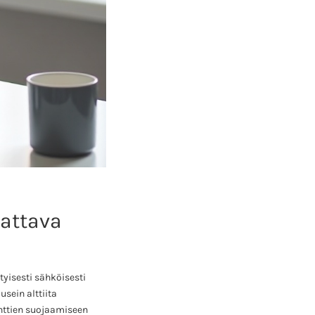
Kattava
tyisesti sähköisesti
sein alttiita
enttien suojaamiseen