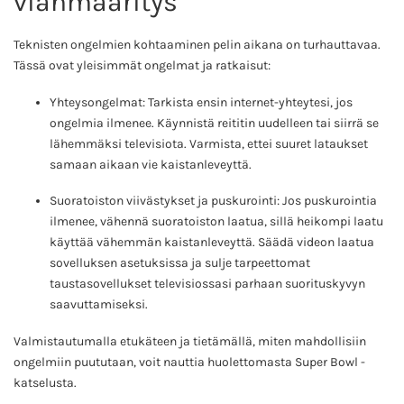
vianmääritys
Teknisten ongelmien kohtaaminen pelin aikana on turhauttavaa.
Tässä ovat yleisimmät ongelmat ja ratkaisut:
Yhteysongelmat: Tarkista ensin internet-yhteytesi, jos
ongelmia ilmenee. Käynnistä reititin uudelleen tai siirrä se
lähemmäksi televisiota. Varmista, ettei suuret lataukset
samaan aikaan vie kaistanleveyttä.
Suoratoiston viivästykset ja puskurointi: Jos puskurointia
ilmenee, vähennä suoratoiston laatua, sillä heikompi laatu
käyttää vähemmän kaistanleveyttä. Säädä videon laatua
sovelluksen asetuksissa ja sulje tarpeettomat
taustasovellukset televisiossasi parhaan suorituskyvyn
saavuttamiseksi.
Valmistautumalla etukäteen ja tietämällä, miten mahdollisiin
ongelmiin puututaan, voit nauttia huolettomasta Super Bowl -
katselusta.