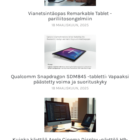
Vianetsintäopas Remarkable Tablet -
pariliitosongelmiin
18 MAALISKUUN, 2025
Qualcomm Snapdragon SDM845 -tabletti: Vapaaksi
päästetty voima ja suorituskyky
18 MAALISKUUN, 2025
Kuinka käyttää Apple Cinema Display -näyttöä HP-