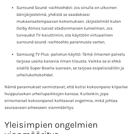
Surround Sound -vaihtoehdot: Jos sinulla on ulkoinen
äänijärjestelmä, yhdistä se saadaksesi
mukaansatempaavan kokemuksen. Järjestelmät kuten
Dolby Atmos tuovat stadionmaisen tunnelman. Jos
turvaudut TV-kaiuttimiin, ota käyttöön virtuaalinen
surround sound -vaihtoehto parannusta varten.
Samsung TV Plus -palvelun käyttö: Tämä ilmainen palvelu
tarjoaa useita kanavia ilman tilausta. Vaikka se ei ehkä
sisällä Super Bowlia suoraan, se tarjoaa esipelisisällön ja
urheilukohokohdat.
Nämä parannukset varmistavat, että kotisi kokoonpano kilpailee
huippuluokan urheilupaikkojen kanssa. Kuitenkin, jopa
erinomaiset kokoonpanot kohtaavat ongelmia, mikä johtaa
seuraavaan aiheeseen: vianmääritys.
Yleisimpien ongelmien