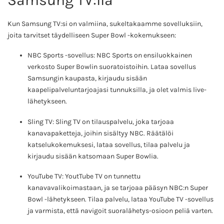
Samsung TV:llä
Kun Samsung TV:si on valmiina, sukeltakaamme sovelluksiin,
joita tarvitset täydelliseen Super Bowl -kokemukseen:
NBC Sports -sovellus: NBC Sports on ensiluokkainen
verkosto Super Bowlin suoratoistoihin. Lataa sovellus
Samsungin kaupasta, kirjaudu sisään
kaapelipalveluntarjoajasi tunnuksilla, ja olet valmis live-
lähetykseen.
Sling TV: Sling TV on tilauspalvelu, joka tarjoaa
kanavapaketteja, joihin sisältyy NBC. Räätälöi
katselukokemuksesi, lataa sovellus, tilaa palvelu ja
kirjaudu sisään katsomaan Super Bowlia.
YouTube TV: YoutTube TV on tunnettu
kanavavalikoimastaan, ja se tarjoaa pääsyn NBC:n Super
Bowl -lähetykseen. Tilaa palvelu, lataa YouTube TV -sovellus
ja varmista, että navigoit suoralähetys-osioon peliä varten.