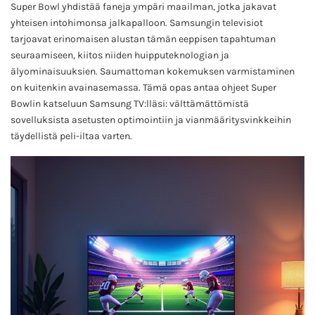
Super Bowl yhdistää faneja ympäri maailman, jotka jakavat
yhteisen intohimonsa jalkapalloon. Samsungin televisiot
tarjoavat erinomaisen alustan tämän eeppisen tapahtuman
seuraamiseen, kiitos niiden huipputeknologian ja
älyominaisuuksien. Saumattoman kokemuksen varmistaminen
on kuitenkin avainasemassa. Tämä opas antaa ohjeet Super
Bowlin katseluun Samsung TV:lläsi: välttämättömistä
sovelluksista asetusten optimointiin ja vianmääritysvinkkeihin
täydellistä peli-iltaa varten.