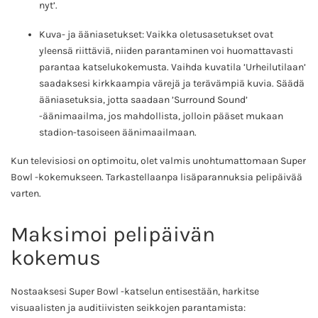
nyt’.
Kuva- ja ääniasetukset: Vaikka oletusasetukset ovat
yleensä riittäviä, niiden parantaminen voi huomattavasti
parantaa katselukokemusta. Vaihda kuvatila ’Urheilutilaan’
saadaksesi kirkkaampia värejä ja terävämpiä kuvia. Säädä
ääniasetuksia, jotta saadaan ’Surround Sound’
-äänimaailma, jos mahdollista, jolloin pääset mukaan
stadion-tasoiseen äänimaailmaan.
Kun televisiosi on optimoitu, olet valmis unohtumattomaan Super
Bowl -kokemukseen. Tarkastellaanpa lisäparannuksia pelipäivää
varten.
Maksimoi pelipäivän
kokemus
Nostaaksesi Super Bowl -katselun entisestään, harkitse
visuaalisten ja auditiivisten seikkojen parantamista: