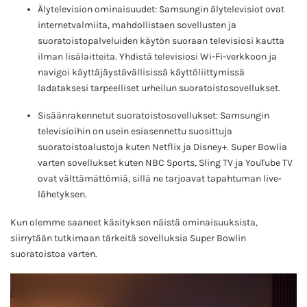
Älytelevision ominaisuudet: Samsungin älytelevisiot ovat
internetvalmiita, mahdollistaen sovellusten ja
suoratoistopalveluiden käytön suoraan televisiosi kautta
ilman lisälaitteita. Yhdistä televisiosi Wi-Fi-verkkoon ja
navigoi käyttäjäystävällisissä käyttöliittymissä
ladataksesi tarpeelliset urheilun suoratoistosovellukset.
Sisäänrakennetut suoratoistosovellukset: Samsungin
televisioihin on usein esiasennettu suosittuja
suoratoistoalustoja kuten Netflix ja Disney+. Super Bowlia
varten sovellukset kuten NBC Sports, Sling TV ja YouTube TV
ovat välttämättömiä, sillä ne tarjoavat tapahtuman live-
lähetyksen.
Kun olemme saaneet käsityksen näistä ominaisuuksista,
siirrytään tutkimaan tärkeitä sovelluksia Super Bowlin
suoratoistoa varten.