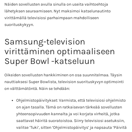
Näiden sovellusten avulla sinulla on useita vaihtoehtoja
lähetyksen seuraamiseen. Nyt maksimoi katselunautinto
virittämällä televisiosi parhaimpaan mahdolliseen
suorituskykyyn.
Samsung-television
virittäminen optimaaliseen
Super Bowl -katseluun
Oikeiden sovellusten hankkiminen on osa suunnitelmaa. Täysin
nauttiaksesi Super Bowlista, television suorituskyvyn optimointi
on välttämätöntä. Näin se tehdään:
Ohjelmistopäivitykset: Varmista, että televisiosi ohjelmisto
on ajan tasalla. Tämä on ratkaisevan tärkeää sovellusten
yhteensopivuuden kannalta ja voi korjata virheitä, jotka
saattavat häiritä suoratoistoa. Siirry televisiosi asetuksiin,
valitse ’Tuki’, sitten ’Ohjelmistopäivitys’ ja napsauta ’Päivitä