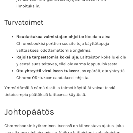
ilmoituksiin.
Turvatoimet
Noudattakaa valmistajan ohjeita:
Noudata aina
Chromebookisi porttien suositeltuja käyttötapoja
välttääksesi odottamattomia ongelmia.
Rajoita tarpeettomia kokeiluja:
Laitteiston kokeilu ei ole
yleensä suositeltavaa, ellei ole varma lopputuloksesta.
Ota yhteyttä viralliseen tukeen:
Jos epäröit, ota yhteyttä
Chrome OS -tukeen saadaksesi ohjeita.
Ymmärtämällä nämä riskit ja toimet käyttäjät voivat tehdä
tietoisempia päätöksiä laitteensa käytöstä.
Johtopäätös
Chromebookin kytkeminen itseensä on kiinnostava ajatus, joka
saa alkunsa uteliaisuudesta. Vaikka laitteiston ja ohjelmiston