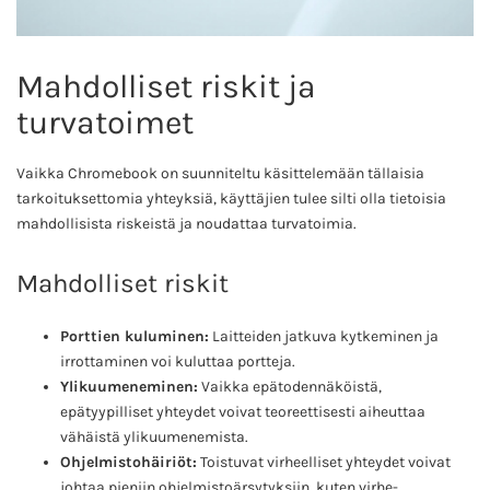
Mahdolliset riskit ja
turvatoimet
Vaikka Chromebook on suunniteltu käsittelemään tällaisia
tarkoituksettomia yhteyksiä, käyttäjien tulee silti olla tietoisia
mahdollisista riskeistä ja noudattaa turvatoimia.
Mahdolliset riskit
Porttien kuluminen:
Laitteiden jatkuva kytkeminen ja
irrottaminen voi kuluttaa portteja.
Ylikuumeneminen:
Vaikka epätodennäköistä,
epätyypilliset yhteydet voivat teoreettisesti aiheuttaa
vähäistä ylikuumenemista.
Ohjelmistohäiriöt:
Toistuvat virheelliset yhteydet voivat
johtaa pieniin ohjelmistoärsytyksiin, kuten virhe-