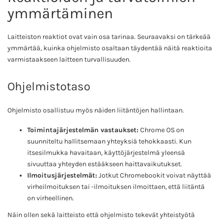
ymmärtäminen
Laitteiston reaktiot ovat vain osa tarinaa. Seuraavaksi on tärkeää
ymmärtää, kuinka ohjelmisto osaltaan täydentää näitä reaktioita
varmistaakseen laitteen turvallisuuden.
Ohjelmistotaso
Ohjelmisto osallistuu myös näiden liitäntöjen hallintaan.
Toimintajärjestelmän vastaukset:
Chrome OS on
suunniteltu hallitsemaan yhteyksiä tehokkaasti. Kun
itsesilmukka havaitaan, käyttöjärjestelmä yleensä
sivuuttaa yhteyden estääkseen haittavaikutukset.
Ilmoitusjärjestelmät:
Jotkut Chromebookit voivat näyttää
virheilmoituksen tai -ilmoituksen ilmoittaen, että liitäntä
on virheellinen.
Näin ollen sekä laitteisto että ohjelmisto tekevät yhteistyötä