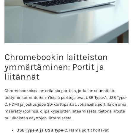
Chromebookin laitteiston
ymmärtäminen: Portit ja
liitännät
Chromebookeissa on erilaisia portteja, jotka on suunniteltu
tiettyihin toimintoihin. Yleisiä portteja ovat USB Type-A, USB Type-
C, HDMI ja joskus jopa SD-korttipaikat. Jokaisella portilla on oma
määrätty roolinsa, olipa kyse sitten lataamisesta, tietonsiirrosta
tai ulkoisten näyttöjen liittämisestä.
USB Type-A ja USB Type-C:
Nämä portit hoitavat