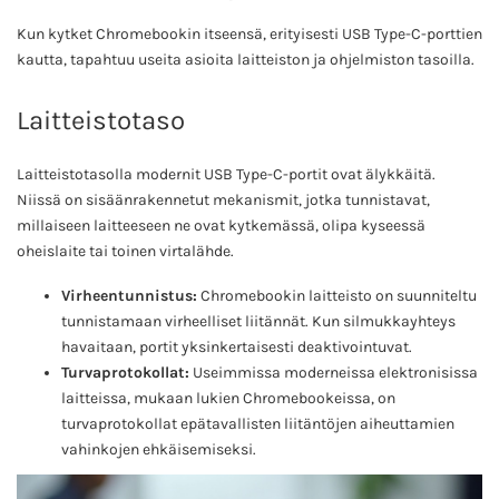
Kun kytket Chromebookin itseensä, erityisesti USB Type-C-porttien
kautta, tapahtuu useita asioita laitteiston ja ohjelmiston tasoilla.
Laitteistotaso
Laitteistotasolla modernit USB Type-C-portit ovat älykkäitä.
Niissä on sisäänrakennetut mekanismit, jotka tunnistavat,
millaiseen laitteeseen ne ovat kytkemässä, olipa kyseessä
oheislaite tai toinen virtalähde.
Virheentunnistus:
Chromebookin laitteisto on suunniteltu
tunnistamaan virheelliset liitännät. Kun silmukkayhteys
havaitaan, portit yksinkertaisesti deaktivointuvat.
Turvaprotokollat:
Useimmissa moderneissa elektronisissa
laitteissa, mukaan lukien Chromebookeissa, on
turvaprotokollat epätavallisten liitäntöjen aiheuttamien
vahinkojen ehkäisemiseksi.