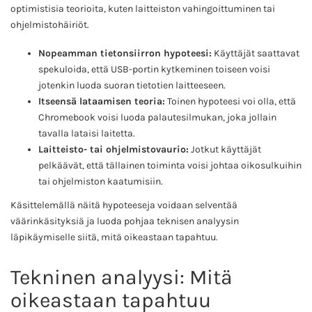
optimistisia teorioita, kuten laitteiston vahingoittuminen tai
ohjelmistohäiriöt.
Nopeamman tietonsiirron hypoteesi:
Käyttäjät saattavat
spekuloida, että USB-portin kytkeminen toiseen voisi
jotenkin luoda suoran tietotien laitteeseen.
Itseensä lataamisen teoria:
Toinen hypoteesi voi olla, että
Chromebook voisi luoda palautesilmukan, joka jollain
tavalla lataisi laitetta.
Laitteisto- tai ohjelmistovaurio:
Jotkut käyttäjät
pelkäävät, että tällainen toiminta voisi johtaa oikosulkuihin
tai ohjelmiston kaatumisiin.
Käsittelemällä näitä hypoteeseja voidaan selventää
väärinkäsityksiä ja luoda pohjaa teknisen analyysin
läpikäymiselle siitä, mitä oikeastaan tapahtuu.
Tekninen analyysi: Mitä
oikeastaan tapahtuu