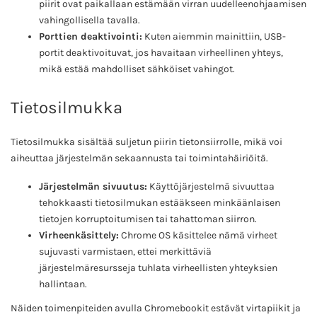
piirit ovat paikallaan estämään virran uudelleenohjaamisen
vahingollisella tavalla.
Porttien deaktivointi:
Kuten aiemmin mainittiin, USB-
portit deaktivoituvat, jos havaitaan virheellinen yhteys,
mikä estää mahdolliset sähköiset vahingot.
Tietosilmukka
Tietosilmukka sisältää suljetun piirin tietonsiirrolle, mikä voi
aiheuttaa järjestelmän sekaannusta tai toimintahäiriöitä.
Järjestelmän sivuutus:
Käyttöjärjestelmä sivuuttaa
tehokkaasti tietosilmukan estääkseen minkäänlaisen
tietojen korruptoitumisen tai tahattoman siirron.
Virheenkäsittely:
Chrome OS käsittelee nämä virheet
sujuvasti varmistaen, ettei merkittäviä
järjestelmäresursseja tuhlata virheellisten yhteyksien
hallintaan.
Näiden toimenpiteiden avulla Chromebookit estävät virtapiikit ja