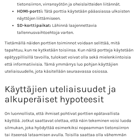
tietonsiirron, virransyötön ja oheislaitteiden liitännät.
HDMI-portti:
Tätä porttia käytetään pääasiassa ulkoisten
näyttöjen liittämiseen.
SD-korttipaikat:
Lähinnä laajennettavia
tallennusvaihtoehtoja varten.
Tietämällä näiden porttien toiminnot voidaan selittää, mitä
tapahtuu, kun ne kytketään toisiinsa. Kun näitä portteja käytetään
epätyypillisillä tavoilla, tulokset voivat olla sekä mielenkiintoisia
että informatiivisia. Tämä ymmärrys luo pohjan käyttäjien
uteliaisuudelle, jota käsitellään seuraavassa osiossa.
Käyttäjien uteliaisuudet ja
alkuperäiset hypoteesit
On luonnollista, että ihmiset pohtivat porttien epätavallista
käyttöä. Jotkut saattavat olettaa, että näin tekeminen voisi luoda
silmukan, joka hyödyttää esimerkiksi nopeamman tietonsiirron
tai itseensä lataamisen avulla. Toisilla saattaa olla vähemmän