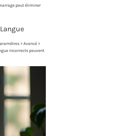
émarrage peut éliminer
e Langue
Paramètres > Avancé >
angue incorrects peuvent