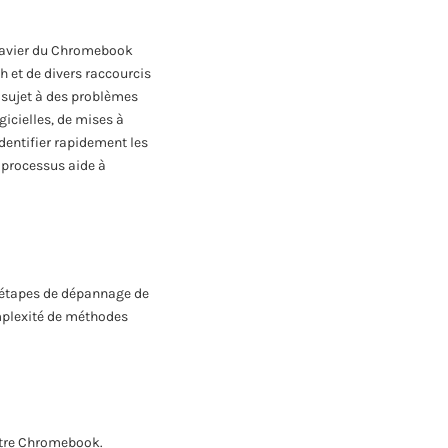
 clavier du Chromebook
h et de divers raccourcis
e sujet à des problèmes
icielles, de mises à
entifier rapidement les
 processus aide à
s étapes de dépannage de
mplexité de méthodes
votre Chromebook.