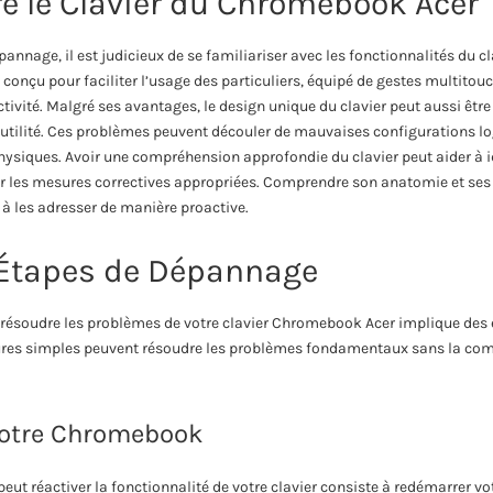
 le Clavier du Chromebook Acer
annage, il est judicieux de se familiariser avec les fonctionnalités du
t conçu pour faciliter l’usage des particuliers, équipé de gestes multitouc
tivité. Malgré ses avantages, le design unique du clavier peut aussi êtr
 utilité. Ces problèmes peuvent découler de mauvaises configurations log
siques. Avoir une compréhension approfondie du clavier peut aider à id
r les mesures correctives appropriées. Comprendre son anatomie et ses
 à les adresser de manière proactive.
 Étapes de Dépannage
r résoudre les problèmes de votre clavier Chromebook Acer implique de
ures simples peuvent résoudre les problèmes fondamentaux sans la co
otre Chromebook
peut réactiver la fonctionnalité de votre clavier consiste à redémarrer 