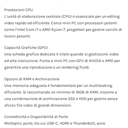
Prestazioni CPU
L’unità di elaborazione centrale (CPU) è essenziale per un editing
video rapido ed efficiente. Cerca mini PC con processori potenti
come l’Intel Core i7 o AMD Ryzen 7, progettati per gestire carichi di
lavoro pesanti.
Capacità Grafiche (GPU)
Una scheda grafica dedicata è vitale quando si gestiscono video
ad alta risoluzione. Punta a mini PC con GPU di NVIDIA o AMD per
garantire una riproduzione e un rendering fluidi.
Opzioni di RAM e Archiviazione
Una memoria adeguata è fondamentale per un multitasking
efficiente. Si raccomanda un minimo di 16GB di RAM, insieme a
una combinazione di archiviazione SSD e HDD per gestire senza
sforzo file video di grandi dimensioni.
Connettività e Disponibilità di Porte
Molteplici porte, tra cui USB-C, HDMI e Thunderbolt, sono