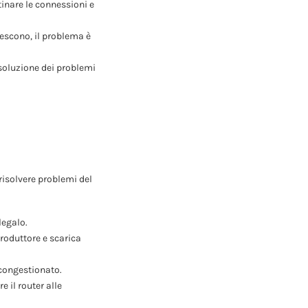
stinare le connessioni e
riescono, il problema è
isoluzione dei problemi
risolvere problemi del
legalo.
produttore e scarica
 congestionato.
e il router alle