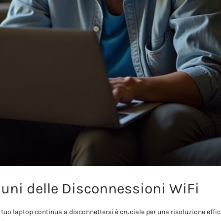
ni delle Disconnessioni WiFi
l tuo laptop continua a disconnettersi è cruciale per una risoluzione effi