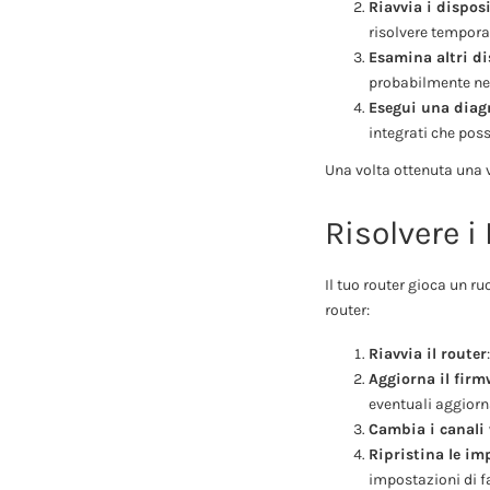
Riavvia i disposi
risolvere tempor
Esamina altri di
probabilmente nel
Esegui una diagn
integrati che poss
Una volta ottenuta una v
Risolvere i
Il tuo router gioca un r
router:
Riavvia il router
Aggiorna il firm
eventuali aggiorn
Cambia i canali 
Ripristina le im
impostazioni di fa