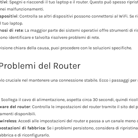
tivi
: Spegni e riaccendi il tuo laptop e il router. Questo può spesso ripri
anei malfunzionamenti.
spositivi
: Controlla se altri dispositivi possono connettersi al WiFi. Se 
 tuo laptop.
osi di rete
: La maggior parte dei sistemi operativi offre strumenti di r
ono identificare e talvolta risolvere problemi di rete.
isione chiara della causa, puoi procedere con le soluzioni specifiche.
 Problemi del Router
uolo cruciale nel mantenere una connessione stabile. Ecco i passaggi per 
: Scollega il cavo di alimentazione, aspetta circa 30 secondi, quindi ricol
ware del router
: Controlla le impostazioni del router tramite il sito del 
amenti disponibili.
wireless
: Accedi alle impostazioni del router e passa a un canale meno
postazioni di fabbrica
: Se i problemi persistono, considera di ripristinar
bbrica e di riconfigurarlo.