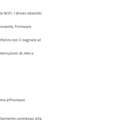
te WiFi. I driver obsoleti
ionante, firmware
rferire con il segnale al
nterruzioni di rete o
ome affrontare
rettamente connesso alla