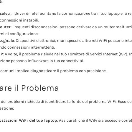
i:
soleti
: I driver di rete facilitano la comunicazione tra il tuo laptop e la re
onnessioni instabili.
router
: Frequenti disconnessioni possono derivare da un router malfunz
mi di configurazione.
 segnale
: Dispositivi elettronici, muri spessi e altre reti WiFi possono inte
ndo connessioni intermittenti.
SP
: A volte, il problema risiede nel tuo Fornitore di Servizi Internet (ISP). I
zione possono influenzare la tua connettività.
 comuni implica diagnosticare il problema con precisione.
are il Problema
 dei problemi richiede di identificare la fonte del problema WiFi. Ecco c
estione:
ostazioni WiFi del tuo laptop
: Assicurati che il WiFi sia acceso e cor