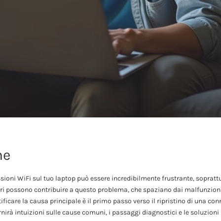
ne
ioni WiFi sul tuo laptop può essere incredibilmente frustrante, sopratt
tori possono contribuire a questo problema, che spaziano dai malfunzio
ificare la causa principale è il primo passo verso il ripristino di una co
nirà intuizioni sulle cause comuni, i passaggi diagnostici e le soluzioni 