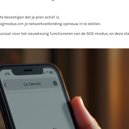
.
e bevestigen dat je plan actief is.
uigmodus om je netwerkverbinding opnieuw in te stellen.
cruciaal voor het nauwkeurig functioneren van de SOS-modus, en deze st