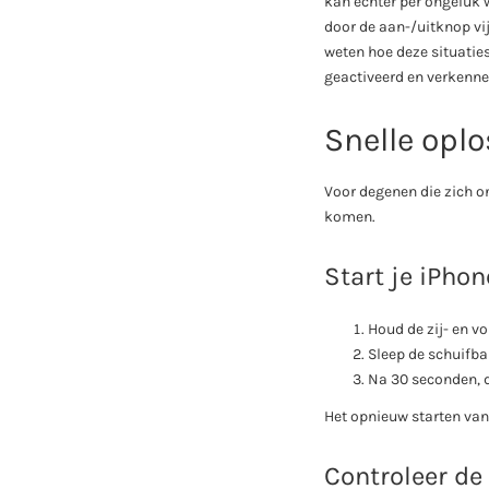
kan echter per ongeluk 
door de aan-/uitknop vij
weten hoe deze situatie
geactiveerd en verkenne
Snelle opl
Voor degenen die zich 
komen.
Start je iPho
Houd de zij- en v
Sleep de schuifba
Na 30 seconden, d
Het opnieuw starten van
Controleer de