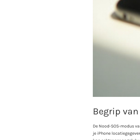
Begrip van
De Nood-SOS-modus van d
je iPhone locatiegegev