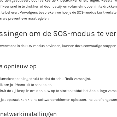
worden geactiveerd door verkeerde knopdrukken of storingen. Meestal w
f keer snel in te drukken of door de zij- en volumeknoppen in te drukken; 
s te beheren. Vervolgens bespreken we hoe je de SOS-modus kunt verlaten
n we preventieve maatregelen.
ossingen om de SOS-modus te ver
onverwacht in de SOS-modus bevinden, kunnen deze eenvoudige stappen 
ne opnieuw op
olumeknoppen ingedrukt totdat de schuifbalk verschijnt.
lk om je iPhone uit te schakelen.
ruk de zij-knop in om opnieuw op te starten totdat het Apple-logo versch
 je apparaat kan kleine softwareproblemen oplossen, inclusief ongewen
 netwerkinstellingen