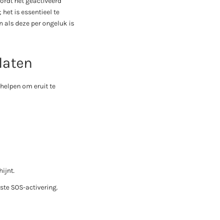
ordt het geactiveerd
het is essentieel te
 als deze per ongeluk is
laten
helpen om eruit te
ijnt.
ste SOS-activering.