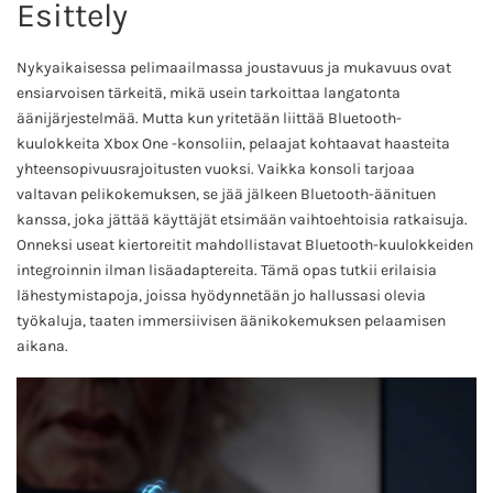
Esittely
Nykyaikaisessa pelimaailmassa joustavuus ja mukavuus ovat
ensiarvoisen tärkeitä, mikä usein tarkoittaa langatonta
äänijärjestelmää. Mutta kun yritetään liittää Bluetooth-
kuulokkeita Xbox One -konsoliin, pelaajat kohtaavat haasteita
yhteensopivuusrajoitusten vuoksi. Vaikka konsoli tarjoaa
valtavan pelikokemuksen, se jää jälkeen Bluetooth-äänituen
kanssa, joka jättää käyttäjät etsimään vaihtoehtoisia ratkaisuja.
Onneksi useat kiertoreitit mahdollistavat Bluetooth-kuulokkeiden
integroinnin ilman lisäadaptereita. Tämä opas tutkii erilaisia
lähestymistapoja, joissa hyödynnetään jo hallussasi olevia
työkaluja, taaten immersiivisen äänikokemuksen pelaamisen
aikana.