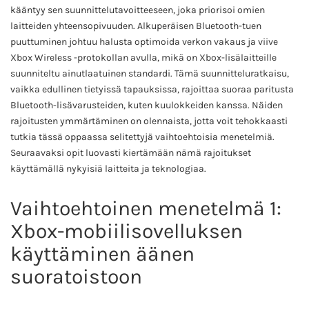
kääntyy sen suunnittelutavoitteeseen, joka priorisoi omien
laitteiden yhteensopivuuden. Alkuperäisen Bluetooth-tuen
puuttuminen johtuu halusta optimoida verkon vakaus ja viive
Xbox Wireless -protokollan avulla, mikä on Xbox-lisälaitteille
suunniteltu ainutlaatuinen standardi. Tämä suunnitteluratkaisu,
vaikka edullinen tietyissä tapauksissa, rajoittaa suoraa paritusta
Bluetooth-lisävarusteiden, kuten kuulokkeiden kanssa. Näiden
rajoitusten ymmärtäminen on olennaista, jotta voit tehokkaasti
tutkia tässä oppaassa selitettyjä vaihtoehtoisia menetelmiä.
Seuraavaksi opit luovasti kiertämään nämä rajoitukset
käyttämällä nykyisiä laitteita ja teknologiaa.
Vaihtoehtoinen menetelmä 1:
Xbox-mobiilisovelluksen
käyttäminen äänen
suoratoistoon