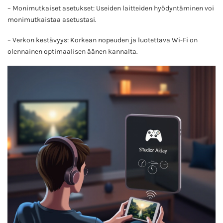
– Monimutkaiset asetukset: Useiden laitteiden hyödyntäminen voi
monimutkaistaa asetustasi.
– Verkon kestävyys: Korkean nopeuden ja luotettava Wi-Fi on
olennainen optimaalisen äänen kannalta.