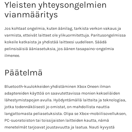
Yleisten yhteysongelmien
vianmääritys
Jos kohtaat ongelmia, kuten äänilag, tarkista verkon vakaus ja
varmista, etteivät laitteet ole ylikuormitettuja. Paritusongelmissa
kokeile katkaista ja yhdistää laitteesi uudelleen. Säädä
pelinsisäisiä ääniasetuksia, jos äänen tasapaino-ongelmia
ilmenee.
Päätelmä
Bluetooth-kuulokkeiden yhdistäminen Xbox Oneen ilman
adaptereiden käyttöä on saavutettavissa monien kekseliäiden
lähestymistapojen avulla. Hyödyntämällä laitteita ja teknologiaa,
jotka todennäköisesti jo omistat, on mahdollista nauttia
langattomasta peliasetuksista. Olipa se Xbox-mobiilisovelluksen,
PC-suoratoiston tai toissijaisten laitteiden kautta, nämä
menetelmät tarjoavat joustavuutta ja laatua. Nauti kyvystä