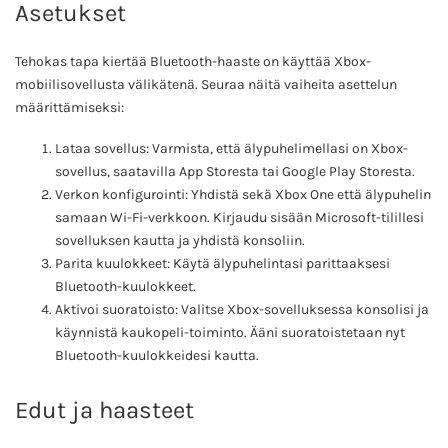
Asetukset
Tehokas tapa kiertää Bluetooth-haaste on käyttää Xbox-
mobiilisovellusta välikätenä. Seuraa näitä vaiheita asettelun
määrittämiseksi:
Lataa sovellus: Varmista, että älypuhelimellasi on Xbox-
sovellus, saatavilla App Storesta tai Google Play Storesta.
Verkon konfigurointi: Yhdistä sekä Xbox One että älypuhelin
samaan Wi-Fi-verkkoon. Kirjaudu sisään Microsoft-tilillesi
sovelluksen kautta ja yhdistä konsoliin.
Parita kuulokkeet: Käytä älypuhelintasi parittaaksesi
Bluetooth-kuulokkeet.
Aktivoi suoratoisto: Valitse Xbox-sovelluksessa konsolisi ja
käynnistä kaukopeli-toiminto. Ääni suoratoistetaan nyt
Bluetooth-kuulokkeidesi kautta.
Edut ja haasteet