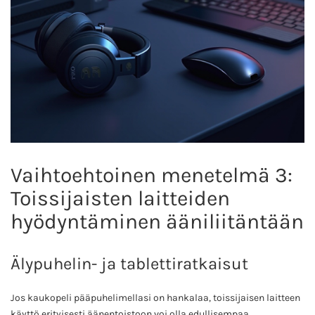
Vaihtoehtoinen menetelmä 3:
Toissijaisten laitteiden
hyödyntäminen ääniliitäntään
Älypuhelin- ja tablettiratkaisut
Jos kaukopeli pääpuhelimellasi on hankalaa, toissijaisen laitteen
käyttö erityisesti äänentoistoon voi olla edullisempaa.