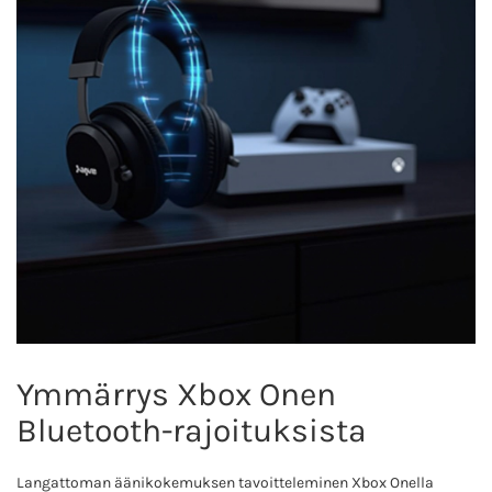
Ymmärrys Xbox Onen
Bluetooth-rajoituksista
Langattoman äänikokemuksen tavoitteleminen Xbox Onella