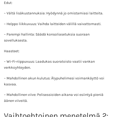
Edut:
– Vältä lisäkustannuksia: Hyödynnä jo omistamiasi laitteita.
– Helppo liikkuvuus: Vaihda laitteiden välillä vaivattomasti.
– Parempi hallinta: Säädä konsoliasetuksia suoraan
sovelluksesta.
Haasteet:
– Wi-Fi-riippuvuus: Laadukas suoratoisto vaatii vankan
verkkoyhteyden.
– Mahdollinen akun kulutus: Älypuhelimesi voimankäyttö voi
kasvaa.
– Mahdollinen viive: Pelisessioiden aikana voi esiintyä pieniä
äänen viiveitä.
Vaihtoehtoinen menetelmä 2: