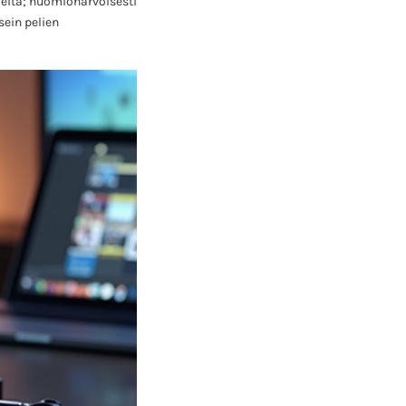
hjeita; huomionarvoisesti
sein pelien