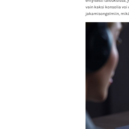
erityisesti talouksissa,
vain kaksi konsolia voi 
jakamisongelmiin, mikä