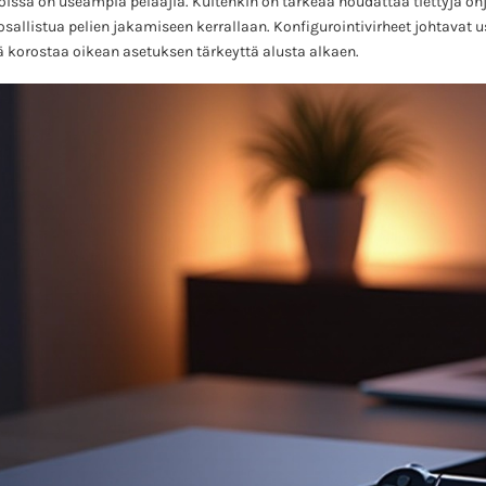
 joissa on useampia pelaajia. Kuitenkin on tärkeää noudattaa tiettyjä o
osallistua pelien jakamiseen kerrallaan. Konfigurointivirheet johtavat u
 korostaa oikean asetuksen tärkeyttä alusta alkaen.