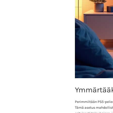
Ymmärtääk
Perimmiltään PS5-pelien
Tämä asetus mahdollista