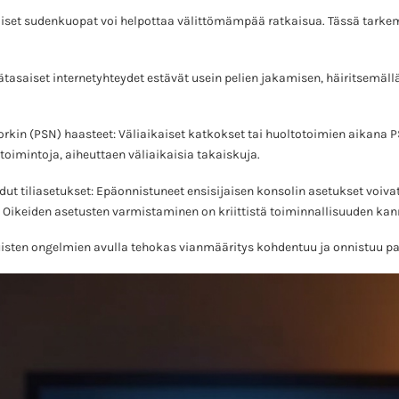
et sudenkuopat voi helpottaa välittömämpää ratkaisua. Tässä tarkem
ätasaiset internetyhteydet estävät usein pelien jakamisen, häiritsemällä
rkin (PSN) haasteet: Väliaikaiset katkokset tai huoltotoimien aikana P
toimintoja, aiheuttaen väliaikaisia takaiskuja.
dut tiliasetukset: Epäonnistuneet ensisijaisen konsolin asetukset voiv
 Oikeiden asetusten varmistaminen on kriittistä toiminnallisuuden kan
isten ongelmien avulla tehokas vianmääritys kohdentuu ja onnistuu 