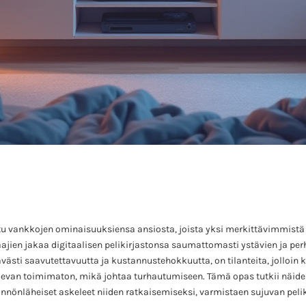
tu vankkojen ominaisuuksiensa ansiosta, joista yksi merkittävimmistä
jien jakaa digitaalisen pelikirjastonsa saumattomasti ystävien ja pe
ästi saavutettavuutta ja kustannustehokkuutta, on tilanteita, jolloin
levan toimimaton, mikä johtaa turhautumiseen. Tämä opas tutkii näide
tännönläheiset askeleet niiden ratkaisemiseksi, varmistaen sujuvan pel