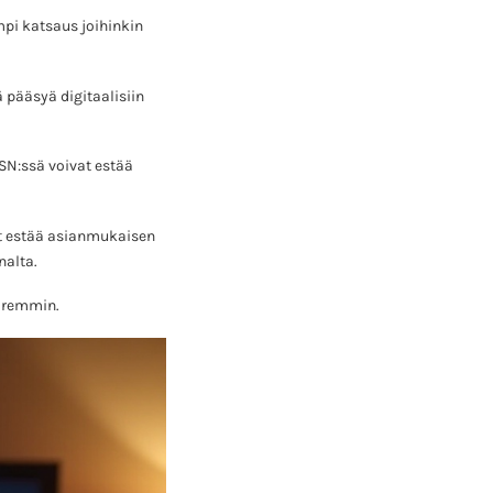
pi katsaus joihinkin
 pääsyä digitaalisiin
SN:ssä voivat estää
at estää asianmukaisen
nalta.
paremmin.