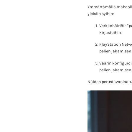
Ymmärtämällä mahdollis
yleisiin syihin:
Verkkohäiriöt: Ep
kirjastoihin.
PlayStation Netwo
pelien jakamisen 
Väärin konfiguroi
pelien jakamisen.
Näiden perustavanlaatu