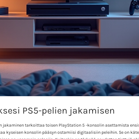
sesi PS5-pelien jakamisen
 jakaminen tarkoittaa toisen PlayStation 5 -konsolin asettamista ensis
a kyseisen konsolin pääsyn ostamiisi digitaalisiin peleihin. Se on kät