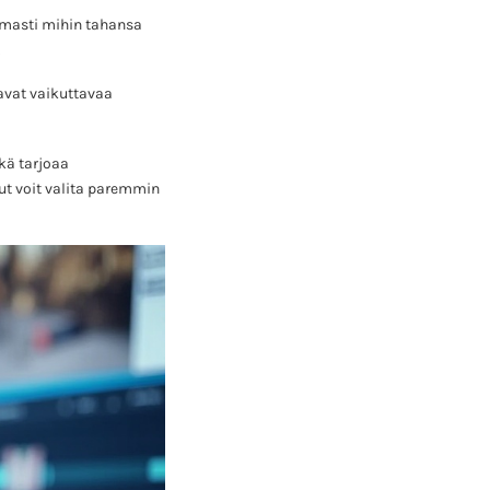
omasti mihin tahansa
.
oavat vaikuttavaa
kä tarjoaa
t voit valita paremmin