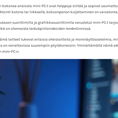
n kokonsa ansiosta mini-PC:t ovat helppoja siirtää ja sopivat saumatt
editointi kotona tai liikkeellä, kokoonpanon kuljettaminen on vaivatonta
tason suorittimilla ja grafiikkasuorittimilla varustetut mini-PC:t tarj
ikä on olennaista teräväpiirtovideoiden renderöinnissä.
mä laitteet tukevat erilaisia oheislaitteita ja moninäyttöasetelmia, mi
ka on verrattavissa suurempiin pöytäkoneisiin. Ymmärtämällä nämä edu
n mini-PC:n.