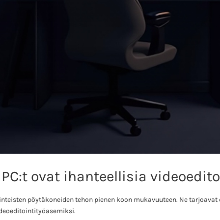
PC:t ovat ihanteellisia videoedito
rinteisten pöytäkoneiden tehon pienen koon mukavuuteen. Ne tarjoavat e
videoeditointityöasemiksi.