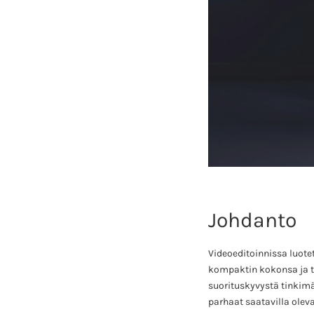
Johdanto
Videoeditoinnissa luote
kompaktin kokonsa ja teh
suorituskyvystä tinkimät
parhaat saatavilla olev