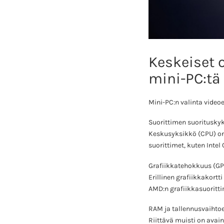
Keskeiset 
mini-PC:tä 
Mini-PC:n valinta video
Suorittimen suoritusky
Keskusyksikkö (CPU) on 
suorittimet, kuten Intel
Grafiikkatehokkuus (G
Erillinen grafiikkakortt
AMD:n grafiikkasuoritti
RAM ja tallennusvaihto
Riittävä muisti on ava