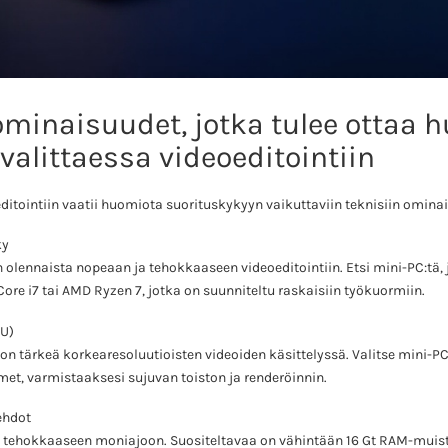
ominaisuudet, jotka tulee ottaa
valittaessa videoeditointiin
editointiin vaatii huomiota suorituskykyyn vaikuttaviin teknisiin omina
ky
olennaista nopeaan ja tehokkaaseen videoeditointiin. Etsi mini-PC:tä,
 Core i7 tai AMD Ryzen 7, jotka on suunniteltu raskaisiin työkuormiin.
PU)
i on tärkeä korkearesoluutioisten videoiden käsittelyssä. Valitse mini-PC:
met, varmistaaksesi sujuvan toiston ja renderöinnin.
ehdot
in tehokkaaseen moniajoon. Suositeltavaa on vähintään 16 Gt RAM-muist