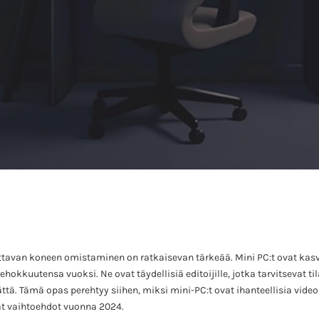
ttavan koneen omistaminen on ratkaisevan tärkeää. Mini PC:t ovat kas
okkuutensa vuoksi. Ne ovat täydellisiä editoijille, jotka tarvitsevat ti
tä. Tämä opas perehtyy siihen, miksi mini-PC:t ovat ihanteellisia video
at vaihtoehdot vuonna 2024.