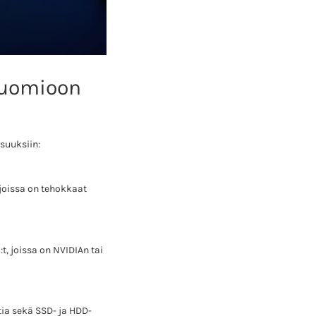
 huomioon
isuuksiin:
 joissa on tehokkaat
t, joissa on NVIDIAn tai
ia sekä SSD- ja HDD-