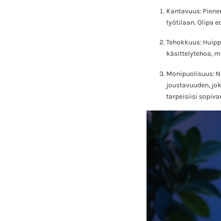
Kantavuus: Piene
työtilaan. Olipa 
Tehokkuus: Huippu
käsittelytehoa, m
Monipuolisuus: Nä
joustavuuden, jo
tarpeisiisi sopiva